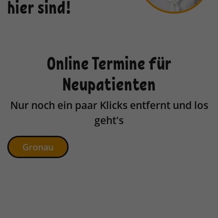
hier sind!
Anbieter
TYPO3
Laufzeit
1 Jahr
Enthält die gewählten Tracking-Optin-
Zweck
Einstellungen.
Online Termine für
Neupatienten
Nur noch ein paar Klicks entfernt und los
geht's
Gronau