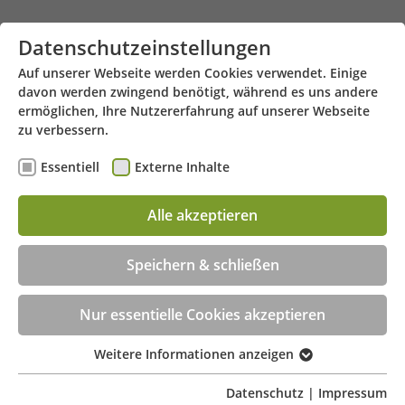
Zum Hauptinhalt springen
Datenschutzeinstellungen
Auf unserer Webseite werden Cookies verwendet. Einige
davon werden zwingend benötigt, während es uns andere
ermöglichen, Ihre Nutzererfahrung auf unserer Webseite
zu verbessern.
Essentiell
Externe Inhalte
Alle akzeptieren
Konrad-Adenauer-Straße 57 - 59 - 48599 Gronau
Menü
Speichern & schließen
Beratungstermin jetzt online buchen!
Nur essentielle Cookies akzeptieren
Weitere Informationen anzeigen
Essentiell
Essentielle Cookies werden für grundlegende
Datenschutz
|
Impressum