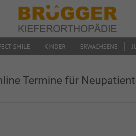
FECT SMILE
KINDER
ERWACHSENE
J
line Termine für Neupatien