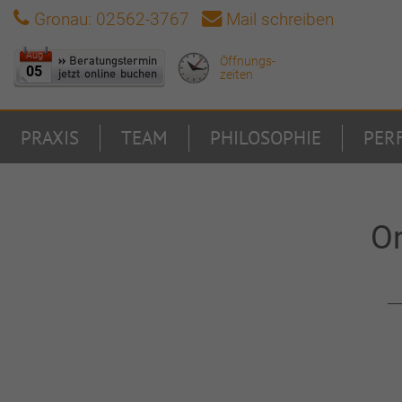
Gronau: 02562-3767
Mail schreiben
Aug
Öffnungs-
05
zeiten
Zum Hauptinhalt springen
PRAXIS
TEAM
PHILOSOPHIE
PER
On