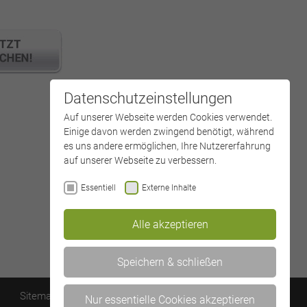
Datenschutzeinstellungen
Auf unserer Webseite werden Cookies verwendet.
Einige davon werden zwingend benötigt, während
es uns andere ermöglichen, Ihre Nutzererfahrung
auf unserer Webseite zu verbessern.
Essentiell
Externe Inhalte
Alle akzeptieren
Speichern & schließen
Sitemap
Kontakt
Datenschutz
Impressum
Nur essentielle Cookies akzeptieren