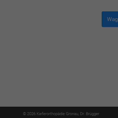
Wage
© 2026 Kieferorthopädie Gronau, Dr. Brügger